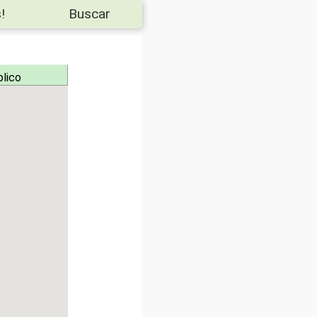
!
Buscar
blico