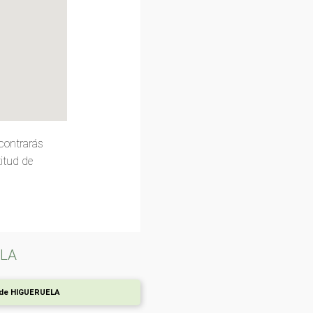
contrarás
titud de
ELA
 de HIGUERUELA