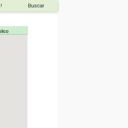
!
Buscar
blico