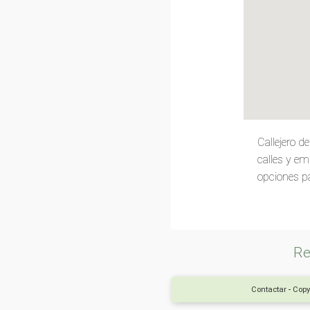
Callejero 
calles y em
opciones pa
Re
Contactar
-
Copy