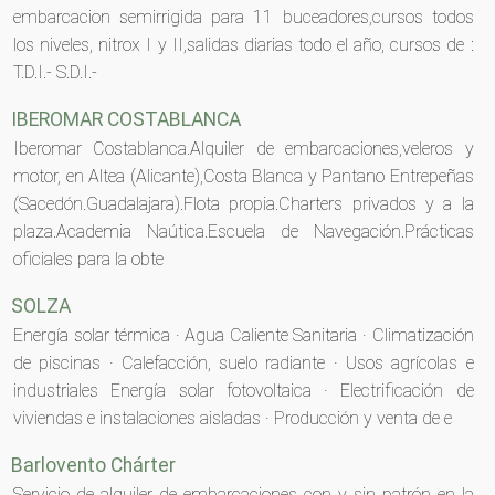
embarcacion semirrigida para 11 buceadores,cursos todos
los niveles, nitrox I y II,salidas diarias todo el año, cursos de :
T.D.I.- S.D.I.-
IBEROMAR COSTABLANCA
Iberomar Costablanca.Alquiler de embarcaciones,veleros y
motor, en Altea (Alicante),Costa Blanca y Pantano Entrepeñas
(Sacedón.Guadalajara).Flota propia.Charters privados y a la
plaza.Academia Naútica.Escuela de Navegación.Prácticas
oficiales para la obte
SOLZA
Energía solar térmica · Agua Caliente Sanitaria · Climatización
de piscinas · Calefacción, suelo radiante · Usos agrícolas e
industriales Energía solar fotovoltaica · Electrificación de
viviendas e instalaciones aisladas · Producción y venta de e
Barlovento Chárter
Servicio de alquiler de embarcaciones con y sin patrón en la