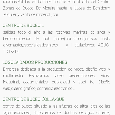
idiomas.Salidas en barco.El amarre está al lado del Centro.
Zonas de Buceo, De Moraira hasta la LLosa de Benidorm
.Alquiler y venta de material , car
CENTRO DE BUCEO L
salidas todo el año a las reservas marinas de altea y
benidorm,peñon de ifach (calpe).bautismos,cursos hasta
divemaster,especialidades,nitrox I y II.titulaciones: ACUC-
T.D.I.-S.D.I.
LOSOLVIDADOS PRODUCCIONES
Empresa dedicada a la producción de vídeo, diseño web y
multimedia. Realizamos vídeo presentaciones, vídeo
industrial, documentales, publicidad y spot tv,.. Diseño
web,diseño gráfico, comercio electrónico...
CENTRO DE BUCEO L'OLLA-SUB
centro de buceo situado a las afueras de altea lejos de las
aglomeraciones, disponemos de duchas de agua caliente,