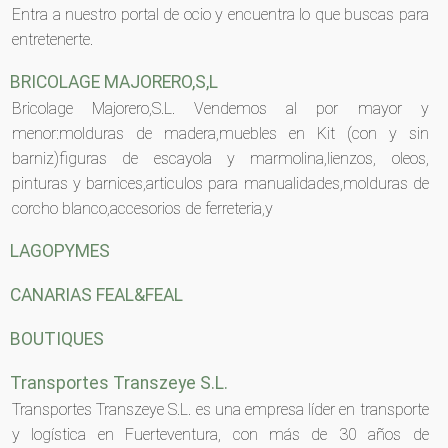
Entra a nuestro portal de ocio y encuentra lo que buscas para
entretenerte.
BRICOLAGE MAJORERO,S,L
Bricolage Majorero,S.L. Vendemos al por mayor y
menor:molduras de madera,muebles en Kit (con y sin
barniz)figuras de escayola y marmolina,lienzos, oleos,
pinturas y barnices,articulos para manualidades,molduras de
corcho blanco,accesorios de ferreteria,y
LAGOPYMES
CANARIAS FEAL&FEAL
BOUTIQUES
Transportes Transzeye S.L.
Transportes Transzeye S.L. es una empresa líder en transporte
y logística en Fuerteventura, con más de 30 años de