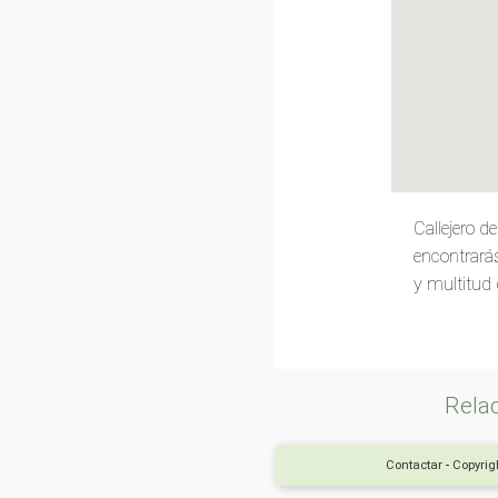
Callejero 
encontrarás
y multitud 
Rela
Contactar
-
Copyrigh