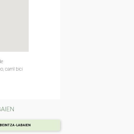
de
 carril bici
BAIEN
e BEINTZA-LABAIEN