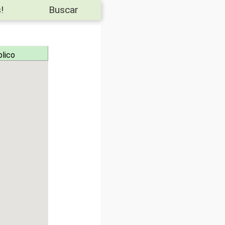
!
Buscar
blico