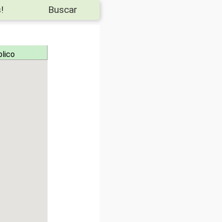
!
Buscar
blico