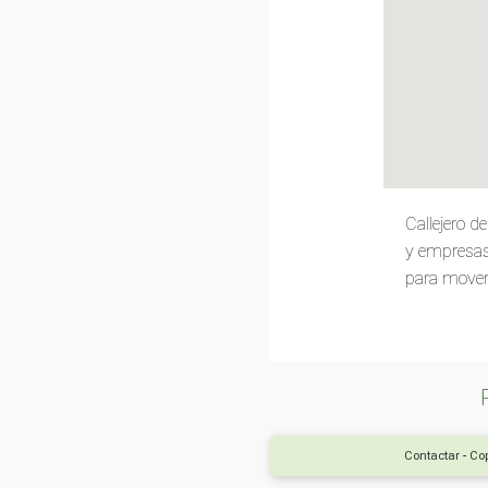
Callejero 
y empresas 
para movert
Contactar
-
Cop