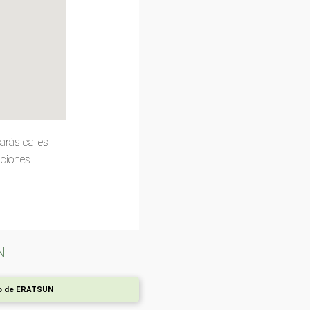
arás calles
pciones
N
ro de ERATSUN