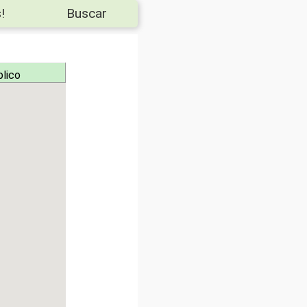
!
Buscar
blico