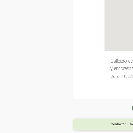
Callejero 
y empresas 
para movert
Contactar
-
Cop