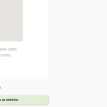
arás calles
pciones
A
ro de GARAIOA