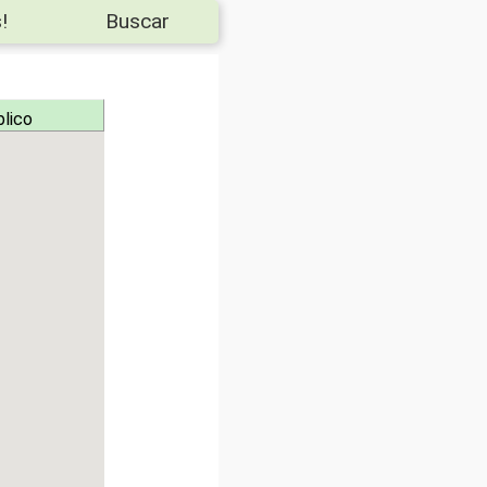
!
Buscar
blico