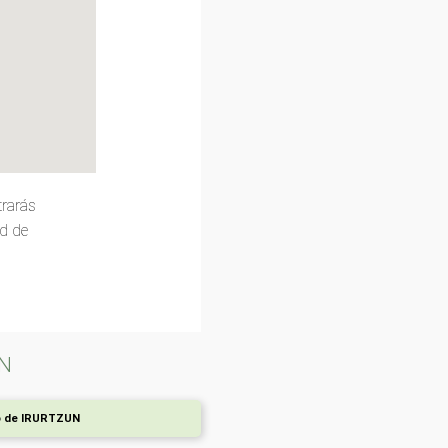
trarás
ud de
UN
o de IRURTZUN