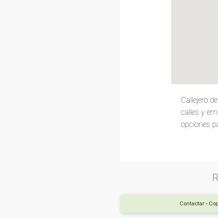
Callejero 
calles y em
opciones pa
R
Contactar
-
Cop