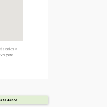
ás calles y
ones para
ro de LESAKA