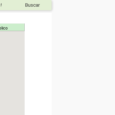
!
Buscar
blico