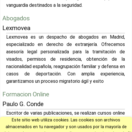
vanguardia destinados a la seguridad.
Abogados
Lexmovea
Lexmovea es un despacho de abogados en Madrid,
especializado en derecho de extranjería. Ofrecemos
asesoría legal personalizada para la tramitación de
visados, permisos de residencia, obtención de la
nacionalidad española, reagrupación familiar y defensa en
casos de deportación. Con amplia experiencia,
garantizamos un proceso migratorio ágil y exito
Formacion Online
Paulo G. Conde
Escritor de varias publicaciones, se realizan cursos online
Este sitio web utiliza cookies. Las cookies son archivos
de escritura, corrección de textos (de estilo o
almacenados en tu navegador y son usados por la mayoría de
ortotipográfica) y escritura por encargo, o editing