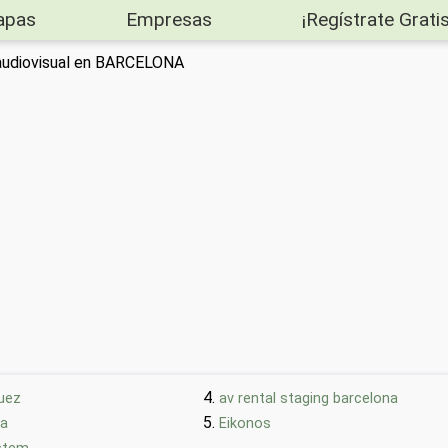
apas
Empresas
¡Regístrate Gratis
r audiovisual en BARCELONA
uez
av rental staging barcelona
ra
Eikonos