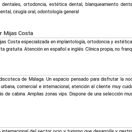
s dentales, ortodoncia, estética dental, blanqueamiento denta
ental, cirugía oral, odontología general
er Mijas Costa
Mijas Costa especializada en implantología, ortodoncia y estéti
a gratuita. Atención en español e inglés. Clínica propia, no franqu
discoteca de Málaga. Un espacio pensado para disfrutar la no
urbana, comercial e internacional, atención al cliente muy cu
ás de cabina. Amplias zonas vips. Dispone de una selección mu
internacional del sector ocio y turismo que desarrolla y gest