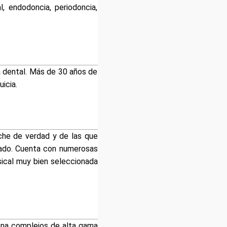
l, endodoncia, periodoncia,
ca dental. Más de 30 años de
icia.
che de verdad y de las que
idado. Cuenta con numerosas
sical muy bien seleccionada
iona complejos de alta gama