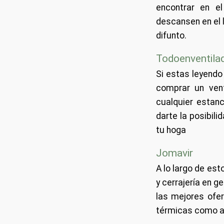
encontrar en e
descansen en el l
difunto.
Todoenventila
Si estas leyendo
comprar un vent
cualquier estan
darte la posibil
tu hoga
Jomavir
A lo largo de est
y cerrajería en g
las mejores ofer
térmicas como ac