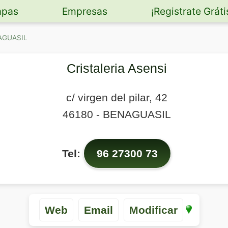
pas
Empresas
¡Registrate Gráti
NAGUASIL
Cristaleria Asensi
c/ virgen del pilar, 42
46180
-
BENAGUASIL
Tel:
96 27300 73
Web
Email
Modificar