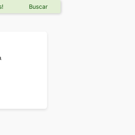
s!
Buscar
a