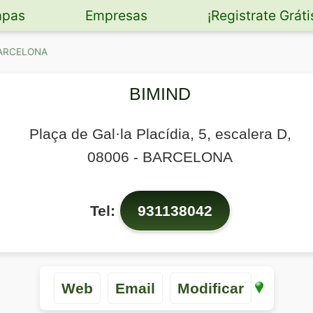
pas
Empresas
¡Registrate Gráti
 BARCELONA
BIMIND
Plaça de Gal·la Placídia, 5, escalera D,
08006
-
BARCELONA
Tel:
931138042
Web
Email
Modificar