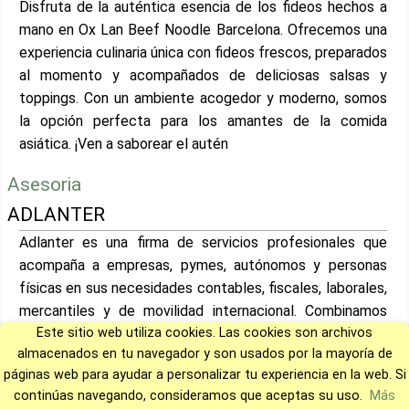
Disfruta de la auténtica esencia de los fideos hechos a
mano en Ox Lan Beef Noodle Barcelona. Ofrecemos una
experiencia culinaria única con fideos frescos, preparados
al momento y acompañados de deliciosas salsas y
toppings. Con un ambiente acogedor y moderno, somos
la opción perfecta para los amantes de la comida
asiática. ¡Ven a saborear el autén
Asesoria
ADLANTER
Adlanter es una firma de servicios profesionales que
acompaña a empresas, pymes, autónomos y personas
físicas en sus necesidades contables, fiscales, laborales,
mercantiles y de movilidad internacional. Combinamos
Este sitio web utiliza cookies. Las cookies son archivos
tecnología, especialización y un modelo de trabajo
almacenados en tu navegador y son usados por la mayoría de
colaborativo para ofrecer soluciones claras, cercanas y
páginas web para ayudar a personalizar tu experiencia en la web. Si
seguras.
continúas navegando, consideramos que aceptas su uso.
Más