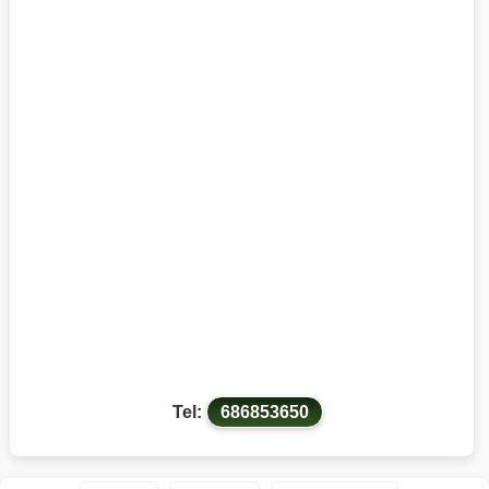
Tel:
686853650