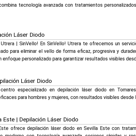
combina tecnología avanzada con tratamientos personalizados
lación Láser Diodo
Utrera | SinVello! En SinVello! Utrera te ofrecemos un servici
sado para eliminar el vello de forma eficaz, progresiva y durad
 enfoque personalizado para garantizar resultados visibles desd
pilación Láser Diodo
centro especializado en depilación láser diodo en Tomare
eficaces para hombres y mujeres, con resultados visibles desde 
lla Este | Depilación Láser Diodo
a Este ofrece depilación láser diodo en Sevilla Este con trata
o moderno con tecnología avanzada, sesiones rápidas y resu