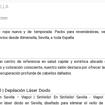
ILLA
cion
de ropa nueva y de temporada. Packs para revendedoras, v
íos desde Almensilla, Sevilla, a toda España.
 centro de referencia en salud capilar y estética ubicado e
o y coloración consciente, nuestro salón destaca por ofrecer l
 recuperación profunda de cabellos dañados.
ol | Depilación Láser Diodo
n Sevilla – Viapol | SinVello! En SinVello! Sevilla - Viapo
ón láser diodo en Sevilla, diseñado para eliminar el vello de