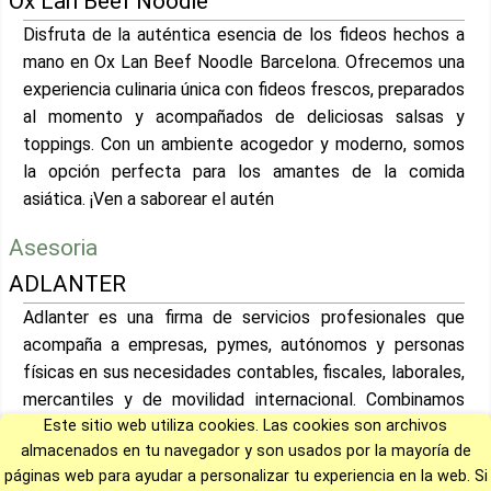
Ox Lan Beef Noodle
Disfruta de la auténtica esencia de los fideos hechos a
mano en Ox Lan Beef Noodle Barcelona. Ofrecemos una
experiencia culinaria única con fideos frescos, preparados
al momento y acompañados de deliciosas salsas y
toppings. Con un ambiente acogedor y moderno, somos
la opción perfecta para los amantes de la comida
asiática. ¡Ven a saborear el autén
Asesoria
ADLANTER
Adlanter es una firma de servicios profesionales que
acompaña a empresas, pymes, autónomos y personas
físicas en sus necesidades contables, fiscales, laborales,
mercantiles y de movilidad internacional. Combinamos
Este sitio web utiliza cookies. Las cookies son archivos
tecnología, especialización y un modelo de trabajo
almacenados en tu navegador y son usados por la mayoría de
colaborativo para ofrecer soluciones claras, cercanas y
páginas web para ayudar a personalizar tu experiencia en la web. Si
seguras.