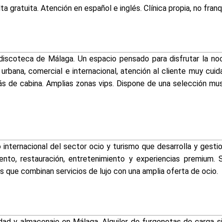
a gratuita. Atención en español e inglés. Clínica propia, no franqu
discoteca de Málaga. Un espacio pensado para disfrutar la no
urbana, comercial e internacional, atención al cliente muy cu
ás de cabina. Amplias zonas vips. Dispone de una selección mu
internacional del sector ocio y turismo que desarrolla y gest
ento, restauración, entretenimiento y experiencias premium.
s que combinan servicios de lujo con una amplia oferta de ocio.
idad y almacenaje en Málaga. Alquiler de furgonetas de carga s