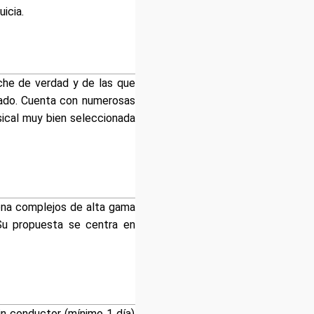
icia.
che de verdad y de las que
idado. Cuenta con numerosas
sical muy bien seleccionada
iona complejos de alta gama
 Su propuesta se centra en
in conductor (mínimo 1 día)