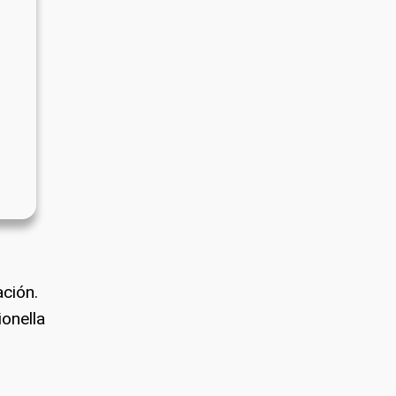
ción.
onella