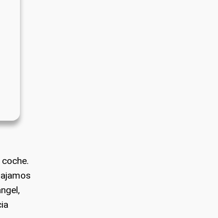
 coche.
abajamos
ngel,
cia