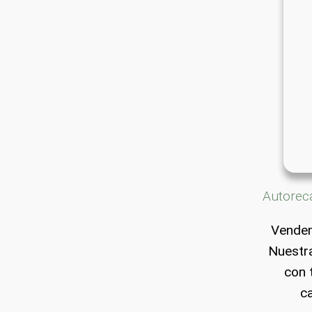
Autorec
Vendem
Nuestra
con 
ca