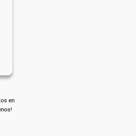
tos en
enos!