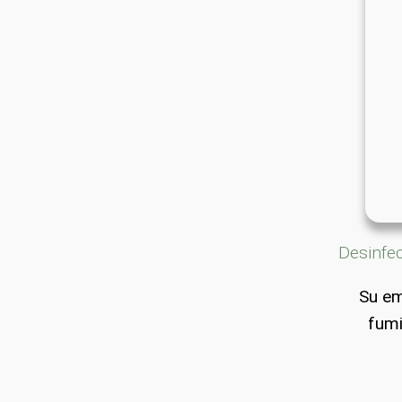
Desinfe
Su em
fumi