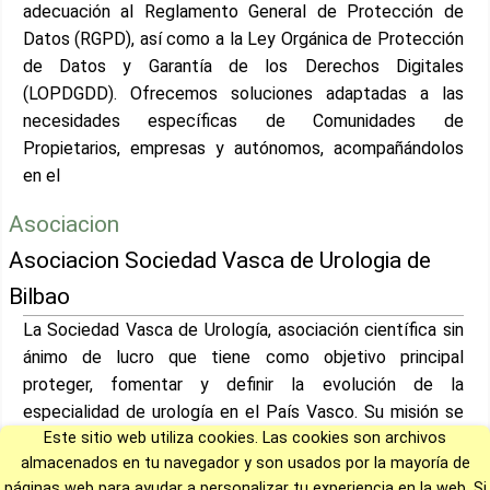
adecuación al Reglamento General de Protección de
Datos (RGPD), así como a la Ley Orgánica de Protección
de Datos y Garantía de los Derechos Digitales
(LOPDGDD). Ofrecemos soluciones adaptadas a las
necesidades específicas de Comunidades de
Propietarios, empresas y autónomos, acompañándolos
en el
Asociacion
Asociacion Sociedad Vasca de Urologia de
Bilbao
La Sociedad Vasca de Urología, asociación científica sin
ánimo de lucro que tiene como objetivo principal
proteger, fomentar y definir la evolución de la
especialidad de urología en el País Vasco. Su misión se
Este sitio web utiliza cookies. Las cookies son archivos
centra en promover el conocimiento y la formación en el
almacenados en tu navegador y son usados por la mayoría de
ámbito de las ciencias de la salud, especialmente en lo
páginas web para ayudar a personalizar tu experiencia en la web. Si