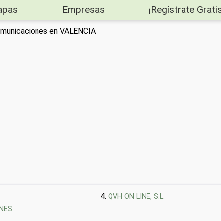
apas
Empresas
¡Regístrate Gratis
omunicaciones en VALENCIA
QVH ON LINE, S.L.
NES