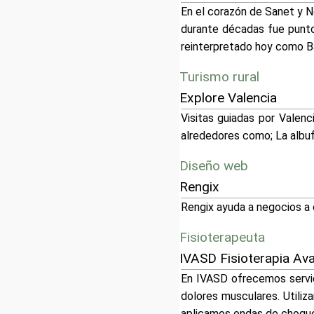
En el corazón de Sanet y Ne
durante décadas fue punto 
reinterpretado hoy como Ba
Turismo rural
Explore Valencia
Visitas guiadas por Valenc
alrededores como; La albufer
Diseño web
Rengix
Rengix ayuda a negocios a 
Fisioterapeuta
IVASD Fisioterapia Av
En IVASD ofrecemos servic
dolores musculares. Utiliz
aplicamos ondas de choque r