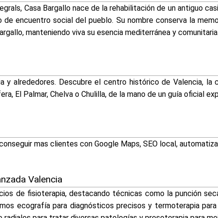
grals, Casa Bargallo nace de la rehabilitación de un antiguo ca
de encuentro social del pueblo. Su nombre conserva la memoria
rgallo, manteniendo viva su esencia mediterránea y comunitaria
ia y alrededores. Descubre el centro histórico de Valencia, la 
a, El Palmar, Chelva o Chulilla, de la mano de un guía oficial exp
conseguir mas clientes con Google Maps, SEO local, automatizac
anzada Valencia
ios de fisioterapia, destacando técnicas como la punción seca
amos ecografía para diagnósticos precisos y termoterapia para e
adiales para tratar diversas patologías y presoterapia para mejo