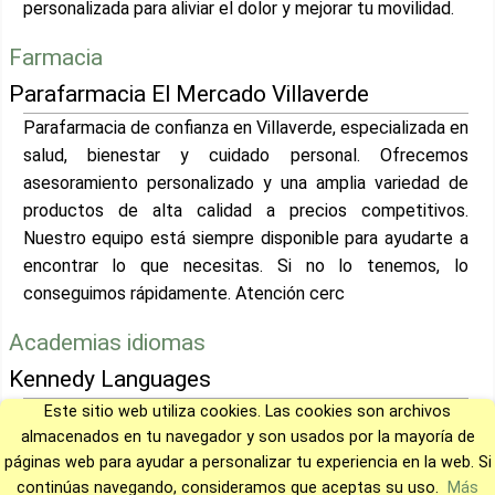
personalizada para aliviar el dolor y mejorar tu movilidad.
Farmacia
Parafarmacia El Mercado Villaverde
Parafarmacia de confianza en Villaverde, especializada en
salud, bienestar y cuidado personal. Ofrecemos
asesoramiento personalizado y una amplia variedad de
productos de alta calidad a precios competitivos.
Nuestro equipo está siempre disponible para ayudarte a
encontrar lo que necesitas. Si no lo tenemos, lo
conseguimos rápidamente. Atención cerc
Academias idiomas
Kennedy Languages
Este sitio web utiliza cookies. Las cookies son archivos
En Kennedy ayudamos a los equipos de las empresas a
almacenados en tu navegador y son usados por la mayoría de
aprender idiomas de forma natural y aplicados a su
páginas web para ayudar a personalizar tu experiencia en la web. Si
trabajo diario.
continúas navegando, consideramos que aceptas su uso.
Más